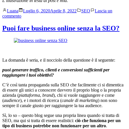
L’illustrazione in testa al post è mia.
Pubblicato
Pubblicato
Luana
Luglio 6, 2020
Aprile 8, 2022
SEO
Lascia un
da
in
su
commento
Google
dice
Puoi fare business online senza la SEO?
di
mettere
il
Nofollow
ai
link
La domanda è seria, e il nocciolo della questione è il seguente:
nei
Guest
puoi generare traffico, clienti e conversioni sufficienti per
Post?
raggiungere i tuoi obiettivi?
Ma
l’opinione
C’è così tanta propaganda sulla SEO che facilmente ci si dimentica
dei
di essere gli unici a conoscere davvero il proprio blog o la propria
Webmaster
azienda (
piattaforma
,
brand
), chi si vuole raggiungere e come
conta
(
audience
), e i motori di ricerca (
canale di marketing
) non sono
sempre il canale giusto per raggiungere la tua audience.
Sì, lo so – questo blog segue una propria linea quando si tratta di
SEO, ma qui si tratta di essere realistici:
ciò che funziona per un
tipo di business potrebbe non funzionare per un altro
.