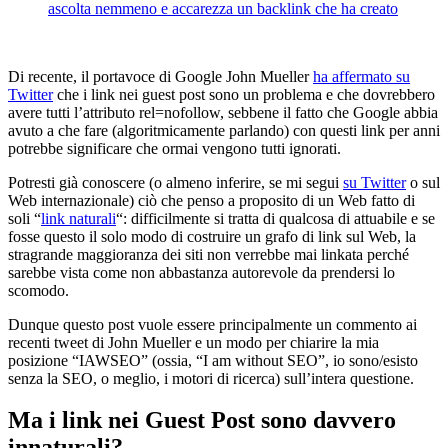
Di recente, il portavoce di Google John Mueller
ha affermato su
Twitter
che i link nei guest post sono un problema e che dovrebbero
avere tutti l’attributo rel=nofollow, sebbene il fatto che Google abbia
avuto a che fare (algoritmicamente parlando) con questi link per anni
potrebbe significare che ormai vengono tutti ignorati.
Potresti già conoscere (o almeno inferire, se mi segui
su Twitter
o sul
Web internazionale) ciò che penso a proposito di un Web fatto di
soli “
link naturali
“: difficilmente si tratta di qualcosa di attuabile e se
fosse questo il solo modo di costruire un grafo di link sul Web, la
stragrande maggioranza dei siti non verrebbe mai linkata perché
sarebbe vista come non abbastanza autorevole da prendersi lo
scomodo.
Dunque questo post vuole essere principalmente un commento ai
recenti tweet di John Mueller e un modo per chiarire la mia
posizione “IAWSEO” (ossia, “I am without SEO”, io sono/esisto
senza la SEO, o meglio, i motori di ricerca) sull’intera questione.
Ma i link nei Guest Post sono davvero
innaturali?