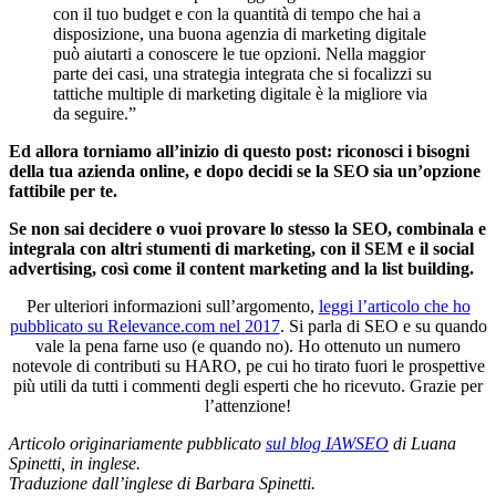
con il tuo budget e con la quantità di tempo che hai a
disposizione, una buona agenzia di marketing digitale
può aiutarti a conoscere le tue opzioni. Nella maggior
parte dei casi, una strategia integrata che si focalizzi su
tattiche multiple di marketing digitale è la migliore via
da seguire.”
Ed allora torniamo all’inizio di questo post: riconosci i bisogni
della tua azienda online, e dopo decidi se la SEO sia un’opzione
fattibile per te.
Se non sai decidere o vuoi provare lo stesso la SEO, combinala e
integrala con altri stumenti di marketing, con il SEM e il social
advertising, così come il content marketing and la list building.
Per ulteriori informazioni sull’argomento,
leggi l’articolo che ho
pubblicato su Relevance.com nel 2017
. Si parla di SEO e su quando
vale la pena farne uso (e quando no). Ho ottenuto un numero
notevole di contributi su HARO, pe cui ho tirato fuori le prospettive
più utili da tutti i commenti degli esperti che ho ricevuto. Grazie per
l’attenzione!
Articolo originariamente pubblicato
sul blog IAWSEO
di Luana
Spinetti, in inglese.
Traduzione dall’inglese di Barbara Spinetti.