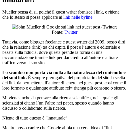
Mueller pensa di sì, poiché il guest writer fornisce i link, e ritiene
che lo stesso si possa applicare ai
link nelle byline
.
Fonte:
Twitter
Tuttavia, come blogger freelance e guest writer dal 2009, posso dirti
che la relazione (link) tra chi ospita il post e l’autore è editoriale e
basata sulla fiducia, dove questa prende la forma di una
raccomandazione tramite link per dar credito all’autore e attirare
traffico verso il suo sito.
Lo scambio non porta via nulla alla naturalezza del contenuto e
dei suoi link.
È sempre prerogativa del proprietario del sito la scelta
dei link da permettere all’autore di tenere nel guest post, così come il
loro formato e qualunque attributo rel= ritenga più consono o sicuro.
Mi viene anche da pensare alla ricerca scientifica, nella quale gli
scienziati si citano l’un l’altro nei paper, spesso quando hanno
discusso o collaborato sulla ricerca.
Niente di tutto questo è “innaturale”.
Mentre posso capire che Google abbia una certa idea di “link