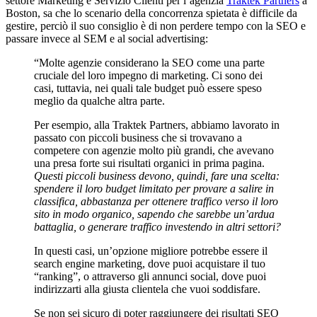
settore Marketing e Servizio Clienti per l’agenzia
Traktek Partners
a
Boston, sa che lo scenario della concorrenza spietata è difficile da
gestire, perciò il suo consiglio è di non perdere tempo con la SEO e
passare invece al SEM e al social advertising:
“Molte agenzie considerano la SEO come una parte
cruciale del loro impegno di marketing. Ci sono dei
casi, tuttavia, nei quali tale budget può essere speso
meglio da qualche altra parte.
Per esempio, alla Traktek Partners, abbiamo lavorato in
passato con piccoli business che si trovavano a
competere con agenzie molto più grandi, che avevano
una presa forte sui risultati organici in prima pagina.
Questi piccoli business devono, quindi, fare una scelta:
spendere il loro budget limitato per provare a salire in
classifica, abbastanza per ottenere traffico verso il loro
sito in modo organico, sapendo che sarebbe un’ardua
battaglia, o generare traffico investendo in altri settori?
In questi casi, un’opzione migliore potrebbe essere il
search engine marketing, dove puoi acquistare il tuo
“ranking”, o attraverso gli annunci social, dove puoi
indirizzarti alla giusta clientela che vuoi soddisfare.
Se non sei sicuro di poter raggiungere dei risultati SEO