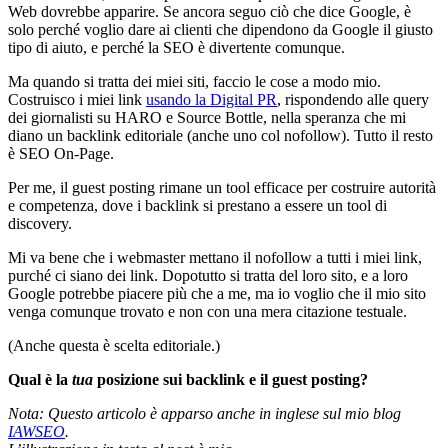
Web dovrebbe apparire. Se ancora seguo ciò che dice Google, è
solo perché voglio dare ai clienti che dipendono da Google il giusto
tipo di aiuto, e perché la SEO è divertente comunque.
Ma quando si tratta dei miei siti, faccio le cose a modo mio.
Costruisco i miei link
usando la Digital PR
, rispondendo alle query
dei giornalisti su HARO e Source Bottle, nella speranza che mi
diano un backlink editoriale (anche uno col nofollow). Tutto il resto
è SEO On-Page.
Per me, il guest posting rimane un tool efficace per costruire autorità
e competenza, dove i backlink si prestano a essere un tool di
discovery.
Mi va bene che i webmaster mettano il nofollow a tutti i miei link,
purché ci siano dei link. Dopotutto si tratta del loro sito, e a loro
Google potrebbe piacere più che a me, ma io voglio che il mio sito
venga comunque trovato e non con una mera citazione testuale.
(Anche questa è scelta editoriale.)
Qual è la
tua
posizione sui backlink e il guest posting?
Nota: Questo articolo è apparso anche in inglese sul mio blog
IAWSEO
.