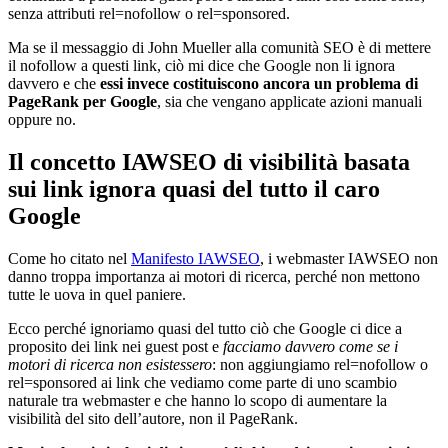
senza attributi rel=nofollow o rel=sponsored.
Ma se il messaggio di John Mueller alla comunità SEO è di mettere
il nofollow a questi link, ciò mi dice che Google non li ignora
davvero e che
essi invece costituiscono ancora un problema di
PageRank per Google
, sia che vengano applicate azioni manuali
oppure no.
Il concetto IAWSEO di visibilità basata
sui link ignora quasi del tutto il caro
Google
Come ho citato nel
Manifesto IAWSEO
, i webmaster IAWSEO non
danno troppa importanza ai motori di ricerca, perché non mettono
tutte le uova in quel paniere.
Ecco perché ignoriamo quasi del tutto ciò che Google ci dice a
proposito dei link nei guest post e
facciamo davvero come se i
motori di ricerca non esistessero
: non aggiungiamo rel=nofollow o
rel=sponsored ai link che vediamo come parte di uno scambio
naturale tra webmaster e che hanno lo scopo di aumentare la
visibilità del sito dell’autore, non il PageRank.