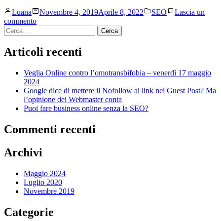
Pubblicato
Pubblicato
Luana
Novembre 4, 2019
Aprile 8, 2022
SEO
Lascia un
da
in
su
commento
Ricerca
Puoi
per:
fare
business
Articoli recenti
online
senza
Veglia Online contro l’omotransbifobia – venerdì 17 maggio
la
2024
SEO?
Google dice di mettere il Nofollow ai link nei Guest Post? Ma
l’opinione dei Webmaster conta
Puoi fare business online senza la SEO?
Commenti recenti
Archivi
Maggio 2024
Luglio 2020
Novembre 2019
Categorie