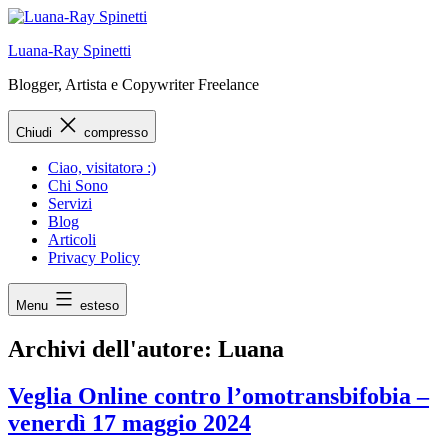
Vai
al
Luana-Ray Spinetti
contenuto
Blogger, Artista e Copywriter Freelance
Chiudi
compresso
Ciao, visitatorə :)
Chi Sono
Servizi
Blog
Articoli
Privacy Policy
Menu
esteso
Archivi dell'autore:
Luana
Veglia Online contro l’omotransbifobia –
venerdì 17 maggio 2024