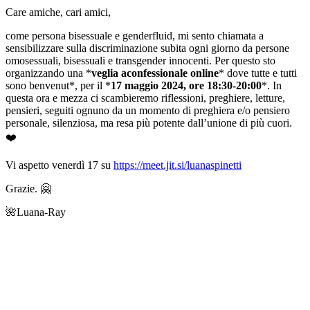
Care amiche, cari amici,
come persona bisessuale e genderfluid, mi sento chiamata a
sensibilizzare sulla discriminazione subita ogni giorno da persone
omosessuali, bisessuali e transgender innocenti. Per questo sto
organizzando una
*
veglia aconfessionale online
*
dove tutte e tutti
sono benvenut*, per il
*
17 maggio 2024, ore 18:30-20:00
*
. In
questa ora e mezza ci scambieremo riflessioni, preghiere, letture,
pensieri, seguiti ognuno da un momento di preghiera e/o pensiero
personale, silenziosa, ma resa più potente dall’unione di più cuori.
❤️
Vi aspetto venerdì 17 su
https://meet.jit.si/luanaspinetti
Grazie.
🤗
🌺
Luana-Ray