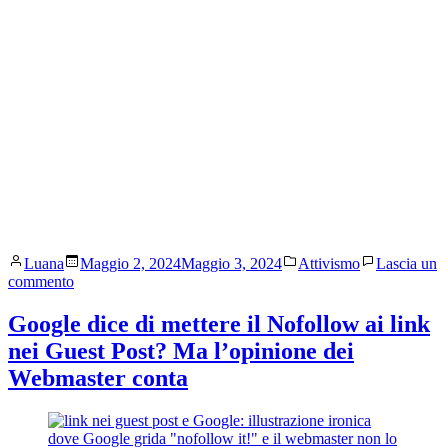
Pubblicato
Pubblicato
Luana
Maggio 2, 2024
Maggio 3, 2024
Attivismo
Lascia un
da
in
su
commento
Veglia
Online
Google dice di mettere il Nofollow ai link
contro
nei Guest Post? Ma l’opinione dei
l’omotransbifobia
–
Webmaster conta
venerdì
17
maggio
2024