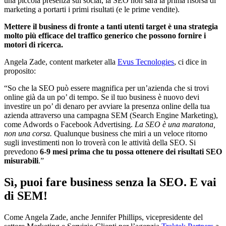
una piccola presenza sui social, la SEO non sarà la prima risorsa di
marketing a portarti i primi risultati (e le prime vendite).
Mettere il business di fronte a tanti utenti target è una strategia
molto più efficace del traffico generico che possono fornire i
motori di ricerca.
Angela Zade, content marketer alla
Evus Tecnologies
, ci dice in
proposito:
“So che la SEO può essere magnifica per un’azienda che si trovi
online già da un po’ di tempo. Se il tuo business è nuovo devi
investire un po’ di denaro per avviare la presenza online della tua
azienda attraverso una campagna SEM (Search Engine Marketing),
come Adwords o Facebook Advertising.
La SEO è una maratona,
non una corsa.
Qualunque business che miri a un veloce ritorno
sugli investimenti non lo troverà con le attività della SEO. Si
prevedono
6-9 mesi prima che tu possa ottenere dei risultati SEO
misurabili
.”
Sì, puoi fare business senza la SEO. E vai
di SEM!
Come Angela Zade, anche Jennifer Phillips, vicepresidente del