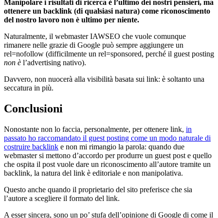
Manipolare i risultati di ricerca è l’ultimo dei nostri pensieri, ma
ottenere un backlink (di qualsiasi natura) come riconoscimento
del nostro lavoro non è ultimo per niente.
Naturalmente, il webmaster IAWSEO che vuole comunque
rimanere nelle grazie di Google può sempre aggiungere un
rel=nofollow (difficilmente un rel=sponsored, perché il guest posting
non è
l’advertising nativo).
Davvero, non nuocerà alla visibilità basata sui link: è soltanto una
seccatura in più.
Conclusioni
Nonostante non lo faccia, personalmente, per ottenere link,
in
passato ho raccomandato il guest posting come un modo naturale di
costruire backlink
e non mi rimangio la parola: quando due
webmaster si mettono d’accordo per produrre un guest post e quello
che ospita il post vuole dare un riconoscimento all’autore tramite un
backlink, la natura del link è editoriale e non manipolativa.
Questo anche quando il proprietario del sito preferisce che sia
l’autore a scegliere il formato del link.
A esser sincera, sono un po’ stufa dell’opinione di Google di come il