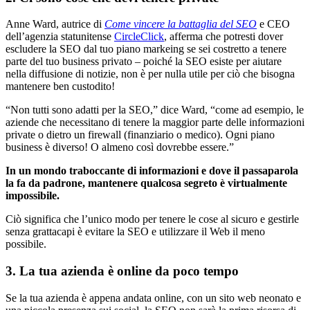
Anne Ward, autrice di
Come vincere la battaglia del SEO
e CEO
dell’agenzia statunitense
CircleClick
, afferma che potresti dover
escludere la SEO dal tuo piano markeing se sei costretto a tenere
parte del tuo business privato – poiché la SEO esiste per aiutare
nella diffusione di notizie, non è per nulla utile per ciò che bisogna
mantenere ben custodito!
“Non tutti sono adatti per la SEO,” dice Ward, “come ad esempio, le
aziende che necessitano di tenere la maggior parte delle informazioni
private o dietro un firewall (finanziario o medico). Ogni piano
business è diverso! O almeno così dovrebbe essere.”
In un mondo traboccante di informazioni e dove il passaparola
la fa da padrone, mantenere qualcosa segreto è virtualmente
impossibile.
Ciò significa che l’unico modo per tenere le cose al sicuro e gestirle
senza grattacapi è evitare la SEO e utilizzare il Web il meno
possibile.
3. La tua azienda è online da poco tempo
Se la tua azienda è appena andata online, con un sito web neonato e